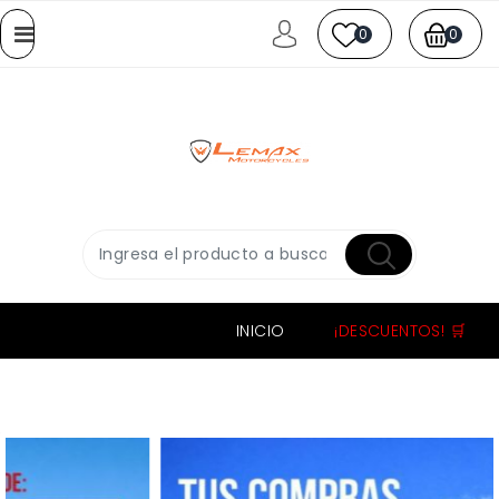
0
0
INICIO
¡DESCUENTOS! 🛒