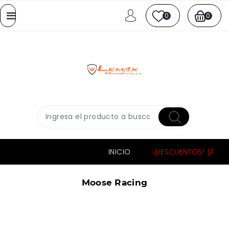
0
0
INICIO
¡DESCUENTOS! 🛒
Moose Racing