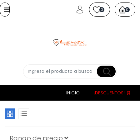
0
0
INICIO
¡DESCUENTOS! 🛒
Rango de precio