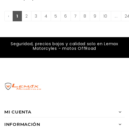
‹
1
2
3
4
5
6
7
8
9
10
...
2
Seguridad, precios bajos y calidad solo en Lemax
Motorcyles - motos OffRoad
MI CUENTA
INFORMACIÓN