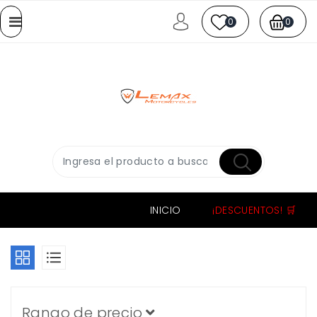
0
0
INICIO
¡DESCUENTOS! 🛒
Rango de precio