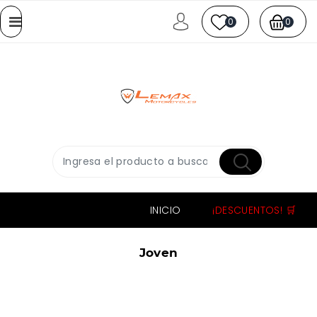
0
0
INICIO
¡DESCUENTOS! 🛒
Joven