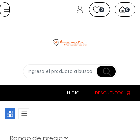
0
0
INICIO
¡DESCUENTOS! 🛒
Rango de precio