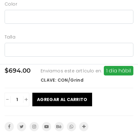
Color
Talla
$694.00
1 día hábil
Enviamos este artículo en:
CLAVE: CON/Grind
-
+
AGREGAR AL CARRITO