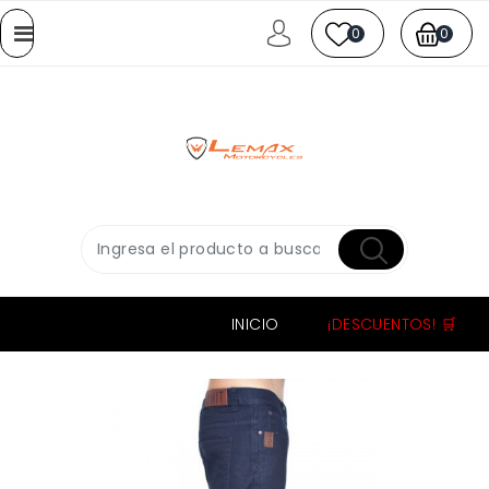
0
0
INICIO
¡DESCUENTOS! 🛒