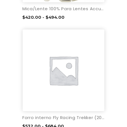
Mica/Lente 100% Para Lentes Accuri 2/Racecraft 2/Strata 2 Forecast - BUMPS - Dual
$420.00 - $494.00
Forro interno Fly Racing Trekker (2022 en adelante)
$532.00 - $684.00